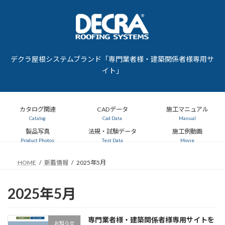
コ
ナ
ン
ビ
テ
ゲ
ン
ー
ツ
シ
へ
ョ
デクラ屋根システムブランド「専門業者様・建築関係者様専用サ
ス
ン
イト」
キ
に
ッ
移
プ
動
カタログ関連
CADデータ
施工マニュアル
Catalog
Cad Data
Manual
製品写真
法規・試験データ
施工例動画
Product Photos
Test Data
Movie
HOME
新着情報
2025年5月
2025年5月
専門業者様・建築関係者様専用サイトを
お知らせ